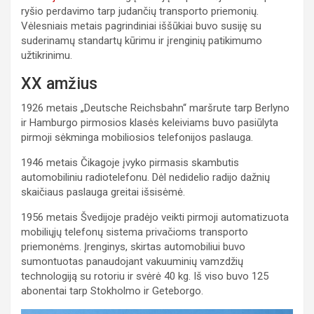
ryšio perdavimo tarp judančių transporto priemonių.
Vėlesniais metais pagrindiniai iššūkiai buvo susiję su
suderinamų standartų kūrimu ir įrenginių patikimumo
užtikrinimu.
XX amžius
1926 metais „Deutsche Reichsbahn“ maršrute tarp Berlyno
ir Hamburgo pirmosios klasės keleiviams buvo pasiūlyta
pirmoji sėkminga mobiliosios telefonijos paslauga.
1946 metais Čikagoje įvyko pirmasis skambutis
automobiliniu radiotelefonu. Dėl nedidelio radijo dažnių
skaičiaus paslauga greitai išsisėmė.
1956 metais Švedijoje pradėjo veikti pirmoji automatizuota
mobiliųjų telefonų sistema privačioms transporto
priemonėms. Įrenginys, skirtas automobiliui buvo
sumontuotas panaudojant vakuuminių vamzdžių
technologiją su rotoriu ir svėrė 40 kg. Iš viso buvo 125
abonentai tarp Stokholmo ir Geteborgo.