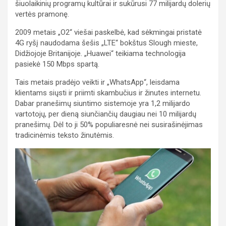
šiuolaikinių programų kultūrai ir sukūrusi 77 milijardų dolerių
vertės pramonę.
2009 metais „O2“ viešai paskelbė, kad sėkmingai pristatė
4G ryšį naudodama šešis „LTE“ bokštus Slough mieste,
Didžiojoje Britanijoje. „Huawei“ teikiama technologija
pasiekė 150 Mbps spartą.
Tais metais pradėjo veikti ir „WhatsApp“, leisdama
klientams siųsti ir priimti skambučius ir žinutes internetu.
Dabar pranešimų siuntimo sistemoje yra 1,2 milijardo
vartotojų, per dieną siunčiančių daugiau nei 10 milijardų
pranešimų. Dėl to ji 50% populiaresnė nei susirašinėjimas
tradicinėmis teksto žinutėmis.