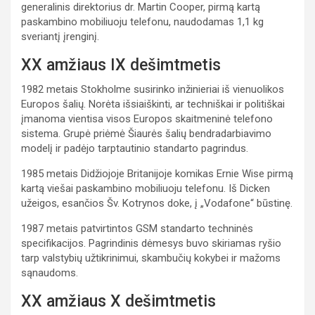
generalinis direktorius dr. Martin Cooper, pirmą kartą
paskambino mobiliuoju telefonu, naudodamas 1,1 kg
sveriantį įrenginį.
XX amžiaus IX dešimtmetis
1982 metais Stokholme susirinko inžinieriai iš vienuolikos
Europos šalių. Norėta išsiaiškinti, ar techniškai ir politiškai
įmanoma vientisa visos Europos skaitmeninė telefono
sistema. Grupė priėmė Šiaurės šalių bendradarbiavimo
modelį ir padėjo tarptautinio standarto pagrindus.
1985 metais Didžiojoje Britanijoje komikas Ernie Wise pirmą
kartą viešai paskambino mobiliuoju telefonu. Iš Dicken
užeigos, esančios Šv. Kotrynos doke, į „Vodafone“ būstinę.
1987 metais patvirtintos GSM standarto techninės
specifikacijos. Pagrindinis dėmesys buvo skiriamas ryšio
tarp valstybių užtikrinimui, skambučių kokybei ir mažoms
sąnaudoms.
XX amžiaus X dešimtmetis