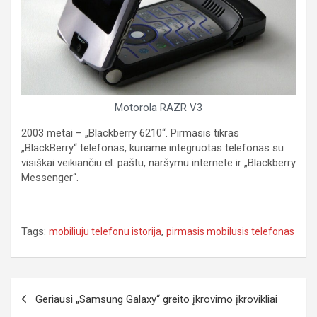
Motorola RAZR V3
2003 metai – „Blackberry 6210“. Pirmasis tikras
„BlackBerry“ telefonas, kuriame integruotas telefonas su
visiškai veikiančiu el. paštu, naršymu internete ir „Blackberry
Messenger“.
Tags:
,
mobiliuju telefonu istorija
pirmasis mobilusis telefonas
P
Geriausi „Samsung Galaxy“ greito įkrovimo įkrovikliai
o