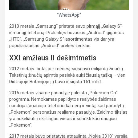
“WhatsApp”
2010 metais „Samsung“ pristatė savo pirmąjį „Galaxy S“
išmanųjį telefoną. Pralenkęs buvusius „Android“ gigantus
„HTC“. „Samsung Galaxy S“ asortimentas vis dar yra
populiariausias „Android“ prekės ženklas.
XXI amžiaus II dešimtmetis
2012 metais britai per mėnesį siųsdavo milijardą žinučių.
Tekstinių žinučių apimtis pasiekė aukščiausią tašką – vien
Didžiojoje Britanijoje jų buvo išsiųsta 151 mlrd.
2016 metais visame pasaulyje paleista „Pokemon Go“
programa. Nemokamas papildytos realybės žaidimas
naudoja išmaniojo telefono kamerą ir vietą, kad parodytų
„Pokemon“ personažus realiame pasaulyje. Žaidimo tikslas
yra nukeliauti į skirtingas vietas ir surinkti kuo daugiau
„Pokemon“.
2017 metais buvo pristatyta atnaujinta „Nokia 3310“ versija.