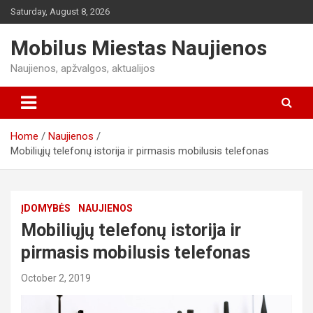
S
Saturday, August 8, 2026
k
i
Mobilus Miestas Naujienos
p
t
Naujienos, apžvalgos, aktualijos
o
c
o
n
Home
Naujienos
t
Mobiliųjų telefonų istorija ir pirmasis mobilusis telefonas
e
n
t
ĮDOMYBĖS
NAUJIENOS
Mobiliųjų telefonų istorija ir
pirmasis mobilusis telefonas
October 2, 2019