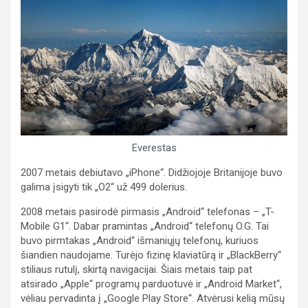
Everestas
2007 metais debiutavo „iPhone“. Didžiojoje Britanijoje buvo
galima įsigyti tik „O2“ už 499 dolerius.
2008 metais pasirodė pirmasis „Android“ telefonas – „T-
Mobile G1“. Dabar pramintas „Android“ telefonų O.G. Tai
buvo pirmtakas „Android“ išmaniųjų telefonų, kuriuos
šiandien naudojame. Turėjo fizinę klaviatūrą ir „BlackBerry“
stiliaus rutulį, skirtą navigacijai. Šiais metais taip pat
atsirado „Apple“ programų parduotuvė ir „Android Market“,
vėliau pervadinta į „Google Play Store“. Atvėrusi kelią mūsų