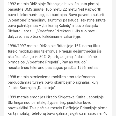
1992 metais Didžiojoje Britanijoje buvo išsiųsta pirmoji
pasaulyje SMS žinutė. Tuo metu 22 metų Neil Papworth
buvo telekomunikacijų darbuotojas. Buvo pavesta sukurti
„Vodafone“ pranešimų siuntimo paslaugą. Tekstinė žinutė
buvo palinkėjimas – „Linksmų Kalėdų“ ir buvo išsiųsta
Richard Jarvis – „Vodafone“ direktoriui. Jis tuo metu
dalyvavo savo biuro kalėdiniame vakarėlyje.
1996/1997 metais Didžiojoje Britanijoje 16% namų ūkių
turėjo mobiliuosius telefonus. Praėjus dešimtmečiui šis
skaičius išaugo iki 80%. Spartų augimą iš dalies lėmė
pirmosios „Vodafone Prepaid“ „Pay as you go“ –
nesutartinės telefono paslaugos pradžia 1996 metais.
1998 metais pirmiesiems mobiliesiems telefonams
parduodamas turinys buvo skambėjimo signalas, kurį
išleido Suomijos „Radiolinja“.
1999 metais emocijas išrado Shigetaka Kurita Japonijoje.
Skirtingai nuo pirmtakų šypsenėlių, jaustukai buvo
paveikslėliai. Tais pačiais metais Didžiojoje Britanijoje pirmą
kartą mobilųjį telefoną buvo galima įsigyti už mažiau nei 40