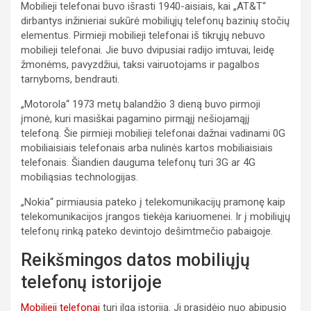
Mobilieji telefonai buvo išrasti 1940-aisiais, kai „AT&T“
dirbantys inžinieriai sukūrė mobiliųjų telefonų bazinių stočių
elementus. Pirmieji mobilieji telefonai iš tikrųjų nebuvo
mobilieji telefonai. Jie buvo dvipusiai radijo imtuvai, leidę
žmonėms, pavyzdžiui, taksi vairuotojams ir pagalbos
tarnyboms, bendrauti.
„Motorola“ 1973 metų balandžio 3 dieną buvo pirmoji
įmonė, kuri masiškai pagamino pirmąjį nešiojamąjį
telefoną. Šie pirmieji mobilieji telefonai dažnai vadinami 0G
mobiliaisiais telefonais arba nulinės kartos mobiliaisiais
telefonais. Šiandien dauguma telefonų turi 3G ar 4G
mobiliąsias technologijas.
„Nokia“ pirmiausia pateko į telekomunikacijų pramonę kaip
telekomunikacijos įrangos tiekėja kariuomenei. Ir į mobiliųjų
telefonų rinką pateko devintojo dešimtmečio pabaigoje.
Reikšmingos datos mobiliųjų
telefonų istorijoje
Mobilieji telefonai
turi ilgą istoriją. Ji prasidėjo nuo abipusio