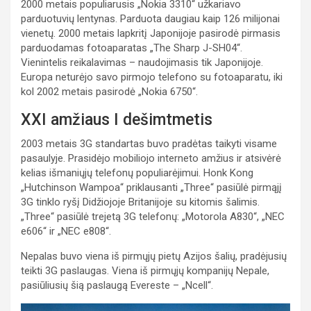
2000 metais populiarusis „Nokia 3310“ užkariavo
parduotuvių lentynas. Parduota daugiau kaip 126 milijonai
vienetų. 2000 metais lapkritį Japonijoje pasirodė pirmasis
parduodamas fotoaparatas „The Sharp J-SH04“.
Vienintelis reikalavimas – naudojimasis tik Japonijoje.
Europa neturėjo savo pirmojo telefono su fotoaparatu, iki
kol 2002 metais pasirodė „Nokia 6750“.
XXI amžiaus I dešimtmetis
2003 metais 3G standartas buvo pradėtas taikyti visame
pasaulyje. Prasidėjo mobiliojo interneto amžius ir atsivėrė
kelias išmaniųjų telefonų populiarėjimui. Honk Kong
„Hutchinson Wampoa“ priklausanti „Three“ pasiūlė pirmąjį
3G tinklo ryšį Didžiojoje Britanijoje su kitomis šalimis.
„Three“ pasiūlė trejetą 3G telefonų: „Motorola A830“, „NEC
e606“ ir „NEC e808“.
Nepalas buvo viena iš pirmųjų pietų Azijos šalių, pradėjusių
teikti 3G paslaugas. Viena iš pirmųjų kompanijų Nepale,
pasiūliusių šią paslaugą Evereste – „Ncell“.