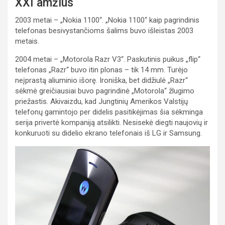
XXI amžius
2003 metai – „Nokia 1100“. „Nokia 1100“ kaip pagrindinis
telefonas besivystančioms šalims buvo išleistas 2003
metais.
2004 metai – „Motorola Razr V3“. Paskutinis puikus „flip“
telefonas „Razr“ buvo itin plonas – tik 14 mm. Turėjo
neįprastą aliuminio išorę. Ironiška, bet didžiulė „Razr“
sėkmė greičiausiai buvo pagrindinė „Motorola“ žlugimo
priežastis. Akivaizdu, kad Jungtinių Amerikos Valstijų
telefonų gamintojo per didelis pasitikėjimas šia sėkminga
serija privertė kompaniją atsilikti. Nesisekė diegti naujovių ir
konkuruoti su didelio ekrano telefonais iš LG ir Samsung.