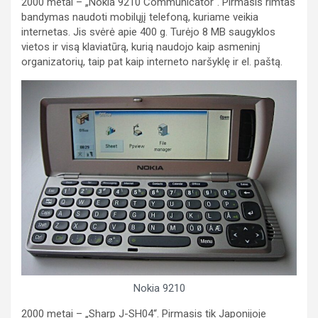
2000 metai – „Nokia 9210 Communicator“. Pirmasis rimtas
bandymas naudoti mobilųjį telefoną, kuriame veikia
internetas. Jis svėrė apie 400 g. Turėjo 8 MB saugyklos
vietos ir visą klaviatūrą, kurią naudojo kaip asmeninį
organizatorių, taip pat kaip interneto naršyklę ir el. paštą.
Nokia 9210
2000 metai – „Sharp J-SH04“. Pirmasis tik Japonijoje