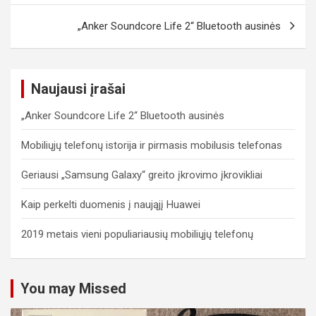
s
„Anker Soundcore Life 2“ Bluetooth ausinės
t
n
a
Naujausi įrašai
v
„Anker Soundcore Life 2“ Bluetooth ausinės
i
Mobiliųjų telefonų istorija ir pirmasis mobilusis telefonas
g
a
Geriausi „Samsung Galaxy“ greito įkrovimo įkrovikliai
t
Kaip perkelti duomenis į naująjį Huawei
i
2019 metais vieni populiariausių mobiliųjų telefonų
o
n
You may Missed