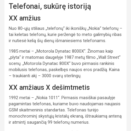
Telefonai, sukūrę istoriją
XX amžius
Nuo 80-ųjų stiliaus „telefonų“ iki ikoniškų „Nokia“ telefonų –
tai keletas telefonų, kurie peržengė to meto galimybių ribas
ir nutiesė kelią šių dienų išmaniesiems telefonams.
1985 metai – „Motorola Dynatac 8000X“. Žinomas kaip
„plyta“ ir matomas daugelyje 1987 metų filmo „Wall Street“
scenų. „Motorola Dynatac 800X“ buvo pirmasis rankinis
mobilusis telefonas, paskelbęs naujos eros pradžią. Kaina
– traukianti akį – 3000 svarų sterlingų.
XX amžiaus X dešimtmetis
1992 metai – „Nokia 1011“. Pirmasis masiškai pasaulyje
pagamintas telefonas, kuriame buvo naudojamas naujasis
GSM skaitmeninis standartas. Telefonas turėjo
monochrominį skystųjų kristalų ekraną, ištraukiamą anteną
ir atmintį saugančią 99 telefonų numerius.